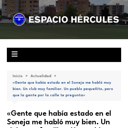
Saltar
al
contenido
Inicio
Actualidad
«Gente que había estado en el Soneja me habló muy
bien. Un club muy familiar. Un pueblo pequeñito, pero
que la gente por la calle te pregunta»
«Gente que había estado en el
Soneja me habló muy bien. Un