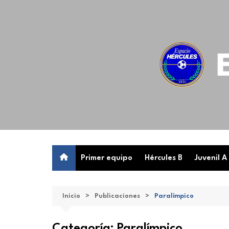
Saltar
al
contenido
Primer equipo
Hércules B
Juvenil A
Inicio
Publicaciones
Paralímpico
Categoría:
Paralímpico