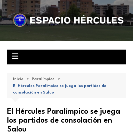
Saltar
al
contenido
Inicio
Paralímpico
El Hércules Paralímpico se juega los partidos de
consolación en Salou
El Hércules Paralímpico se juega
los partidos de consolación en
Salou