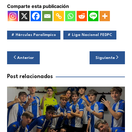
Comparte esta publicación
Hércules Paralímpico
Liga Nacional FEDPC
Navegación
Anterior
Siguiente
de
entradas
Post relacionados