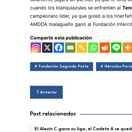
cuando los blanquiazules se enfrenten al
Ten
campeonato líder, ya que goleó a los tinerfe
AMDDA malagueño ganó al Fundación Intercit
Comparte esta publicación
Fundación Segunda Parte
Hércules Para
Navegación
Anterior
de
entradas
Post relacionados