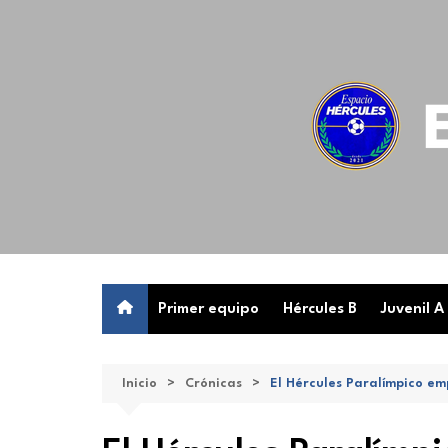
Saltar
al
contenido
Primer equipo
Hércules B
Juvenil A
Inicio
Crónicas
El Hércules Paralímpico e