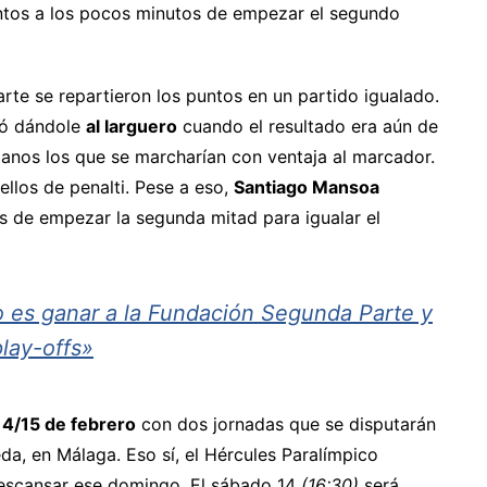
ntos a los pocos minutos de empezar el segundo
te se repartieron los puntos en un partido igualado.
bó dándole
al larguero
cuando el resultado era aún de
lanos los que se marcharían con ventaja al marcador.
llos de penalti. Pese a eso,
Santiago Mansoa
s de empezar la segunda mitad para igualar el
o es ganar a la Fundación Segunda Parte y
play-offs»
14/15 de febrero
con dos jornadas que se disputarán
a, en Málaga. Eso sí, el Hércules Paralímpico
descansar ese domingo. El sábado 14
(16:30)
será