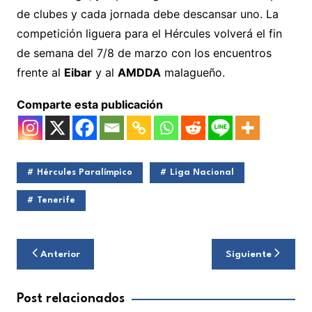
de clubes y cada jornada debe descansar uno. La
competición liguera para el Hércules volverá el fin
de semana del 7/8 de marzo con los encuentros
frente al
Eibar
y al
AMDDA
malagueño.
Comparte esta publicación
Hércules Paralímpico
Liga Nacional
Tenerife
Navegación
Anterior
Siguiente
de
entradas
Post relacionados