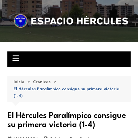
Saltar
al
contenido
Inicio
Crónicas
El Hércules Paralímpico consigue su primera victoria
(1-4)
El Hércules Paralímpico consigue
su primera victoria (1-4)