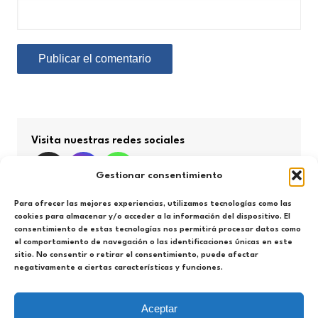
Visita nuestras redes sociales
Gestionar consentimiento
Para ofrecer las mejores experiencias, utilizamos tecnologías como las
cookies para almacenar y/o acceder a la información del dispositivo. El
consentimiento de estas tecnologías nos permitirá procesar datos como
Búsqueda por categorías
el comportamiento de navegación o las identificaciones únicas en este
sitio. No consentir o retirar el consentimiento, puede afectar
negativamente a ciertas características y funciones.
Búsqueda
por
categorías
Aceptar