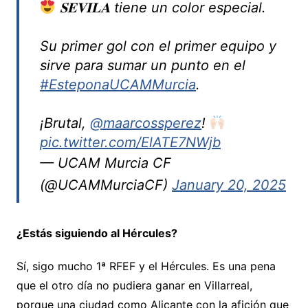
𝐒𝐄𝐕𝐈𝐋𝐀 tiene un color especial.
Su primer gol con el primer equipo y
sirve para sumar un punto en el
#EsteponaUCAMMurcia
.
¡Brutal,
@maarcossperez
!
pic.twitter.com/ElATE7NWjb
— UCAM Murcia CF
(@UCAMMurciaCF)
January 20, 2025
¿Estás siguiendo al Hércules?
Sí, sigo mucho 1ª RFEF y el Hércules. Es una pena
que el otro día no pudiera ganar en Villarreal,
porque una ciudad como Alicante con la afición que