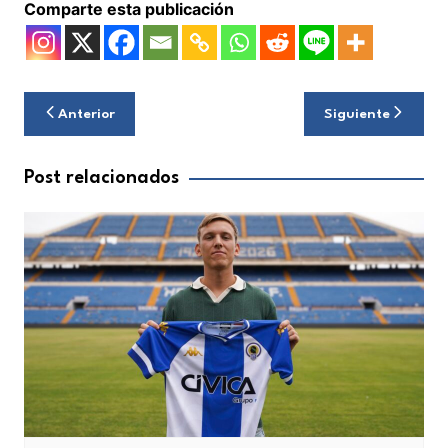
Comparte esta publicación
Navegación
Anterior
Siguiente
de
entradas
Post relacionados