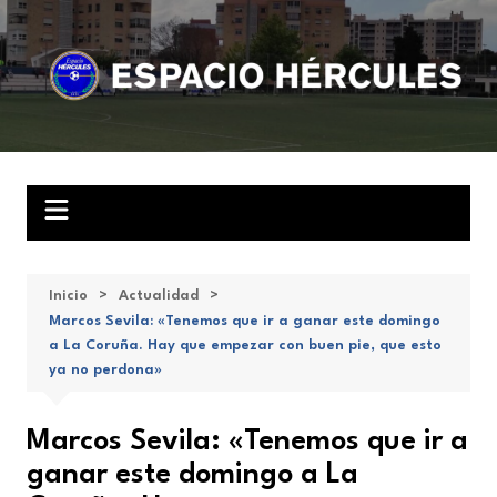
Saltar
al
contenido
Inicio
Actualidad
Marcos Sevila: «Tenemos que ir a ganar este domingo
a La Coruña. Hay que empezar con buen pie, que esto
ya no perdona»
Marcos Sevila: «Tenemos que ir a
ganar este domingo a La