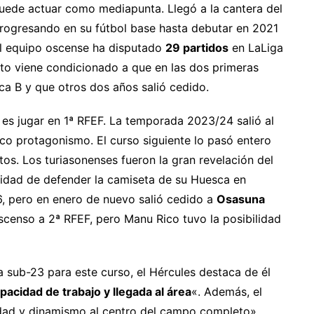
ede actuar como mediapunta. Llegó a la cantera del
rogresando en su fútbol base hasta debutar en 2021
el equipo oscense ha disputado
29 partidos
en LaLiga
to viene condicionado a que en las dos primeras
a B y que otros dos años salió cedido.
 es jugar en 1ª RFEF. La temporada 2023/24 salió al
co protagonismo. El curso siguiente lo pasó entero
s. Los turiasonenses fueron la gran revelación del
unidad de defender la camiseta de su Huesca en
 pero en enero de nuevo salió cedido a
Osasuna
l descenso a 2ª RFEF, pero Manu Rico tuvo la posibilidad
a sub-23 para este curso, el Hércules destaca de él
apacidad de trabajo y llegada al área
«. Además, el
idad y dinamismo al centro del campo completo».