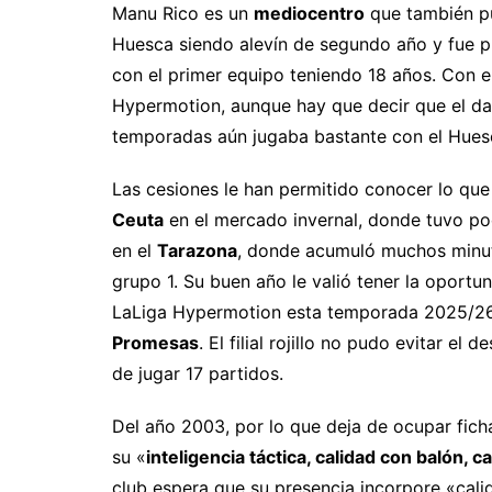
Manu Rico es un
mediocentro
que también pu
Huesca siendo alevín de segundo año y fue p
con el primer equipo teniendo 18 años. Con 
Hypermotion, aunque hay que decir que el da
temporadas aún jugaba bastante con el Huesc
Las cesiones le han permitido conocer lo que
Ceuta
en el mercado invernal, donde tuvo po
en el
Tarazona
, donde acumuló muchos minuto
grupo 1. Su buen año le valió tener la oport
LaLiga Hypermotion esta temporada 2025/26,
Promesas
. El filial rojillo no pudo evitar e
de jugar 17 partidos.
Del año 2003, por lo que deja de ocupar fich
su «
inteligencia táctica, calidad con balón, c
club espera que su presencia incorpore «cal