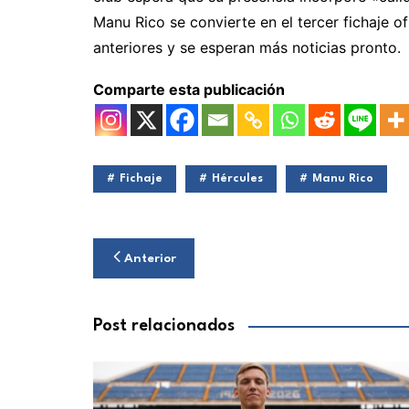
Manu Rico se convierte en el tercer fichaje of
anteriores y se esperan más noticias pronto.
Comparte esta publicación
Fichaje
Hércules
Manu Rico
Navegación
Anterior
de
entradas
Post relacionados