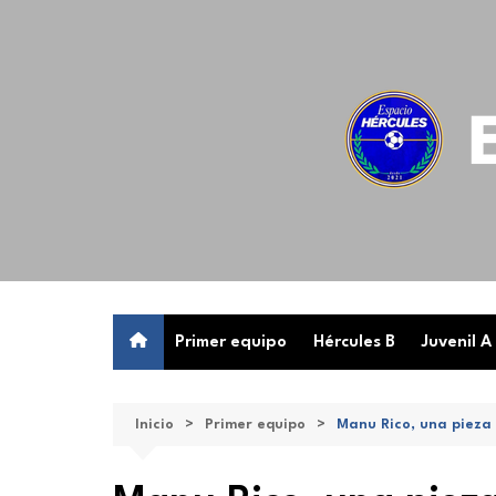
Saltar
al
contenido
Primer equipo
Hércules B
Juvenil A
Inicio
Primer equipo
Manu Rico, una pieza 