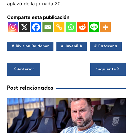
aplazó de la jornada 20.
Comparte esta publicación
División De Honor
Juvenil A
Patacona
Navegación
Anterior
Siguiente
de
entradas
Post relacionados