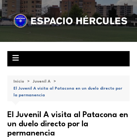
Saltar
al
contenido
Inicio
Juvenil A
El Juvenil A visita al Patacona en un duelo directo por
la permanencia
El Juvenil A visita al Patacona en
un duelo directo por la
permanencia