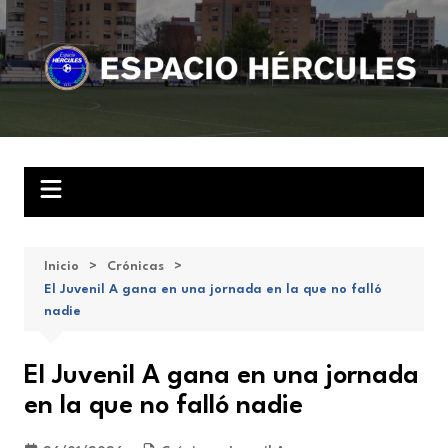
Saltar
al
contenido
Inicio
Crónicas
El Juvenil A gana en una jornada en la que no falló
nadie
El Juvenil A gana en una jornada
en la que no falló nadie