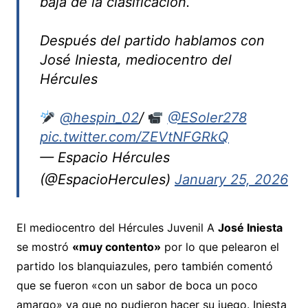
baja de la clasificación.
Después del partido hablamos con
José Iniesta, mediocentro del
Hércules
@hespin_02
/
@ESoler278
pic.twitter.com/ZEVtNFGRkQ
— Espacio Hércules
(@EspacioHercules)
January 25, 2026
El mediocentro del Hércules Juvenil A
José Iniesta
se mostró
«muy contento»
por lo que pelearon el
partido los blanquiazules, pero también comentó
que se fueron «con un sabor de boca un poco
amargo» ya que no pudieron hacer su juego. Iniesta