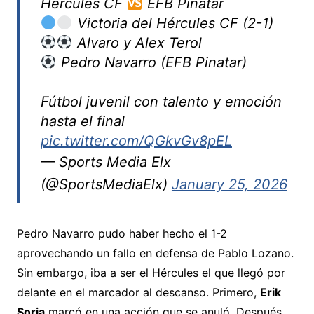
Hércules CF
EFB Pinatar
Victoria del Hércules CF (2-1)
Alvaro y Alex Terol
Pedro Navarro (EFB Pinatar)
Fútbol juvenil con talento y emoción
hasta el final
pic.twitter.com/QGkvGv8pEL
— Sports Media Elx
(@SportsMediaElx)
January 25, 2026
Pedro Navarro pudo haber hecho el 1-2
aprovechando un fallo en defensa de Pablo Lozano.
Sin embargo, iba a ser el Hércules el que llegó por
delante en el marcador al descanso. Primero,
Erik
Soria
marcó en una acción que se anuló. Después,