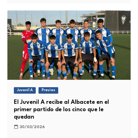
Juvenil A
Previas
El Juvenil A recibe al Albacete en el
primer partido de los cinco que le
quedan
30/03/2026