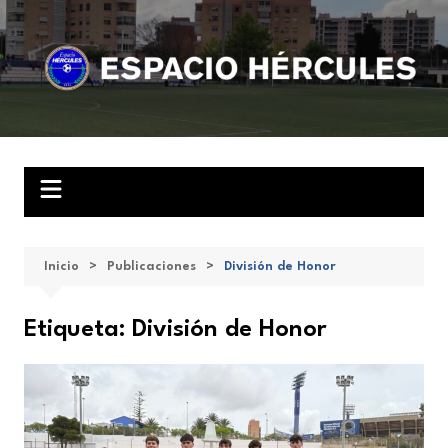
Saltar
al
contenido
Inicio
Publicaciones
División de Honor
Etiqueta:
División de Honor