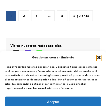
Paginación
1
2
3
…
8
Siguiente
de
entradas
Visita nuestras redes sociales
Gestionar consentimiento
Para ofrecer las mejores experiencias, utilizamos tecnologías como las
cookies para almacenar y/o acceder a la información del dispositivo. El
consentimiento de estas tecnologías nos permitirá procesar datos como
Búsqueda por categorías
el comportamiento de navegación o las identificaciones únicas en este
sitio. No consentir o retirar el consentimiento, puede afectar
negativamente a ciertas características y funciones.
Búsqueda
por
categorías
Aceptar