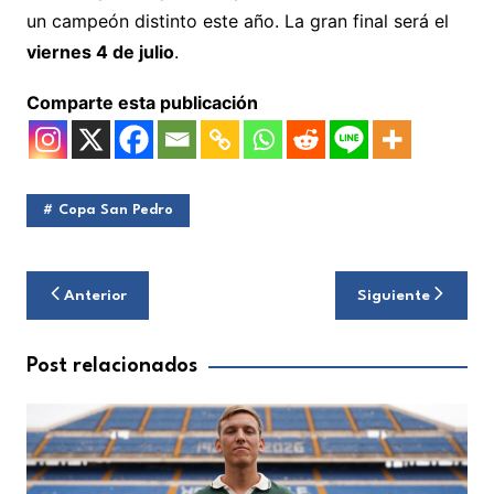
un campeón distinto este año. La gran final será el
viernes 4 de julio
.
Comparte esta publicación
Copa San Pedro
Navegación
Anterior
Siguiente
de
entradas
Post relacionados