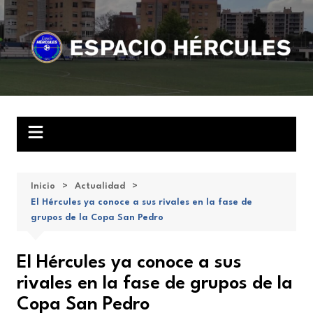
Saltar
al
contenido
Inicio
Actualidad
El Hércules ya conoce a sus rivales en la fase de
grupos de la Copa San Pedro
El Hércules ya conoce a sus
rivales en la fase de grupos de la
Copa San Pedro