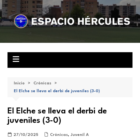
Saltar
al
contenido
Inicio
Crónicas
El Elche se lleva el derbi de juveniles (3-0)
El Elche se lleva el derbi de
juveniles (3-0)
27/10/2025
Crónicas
,
Juvenil A