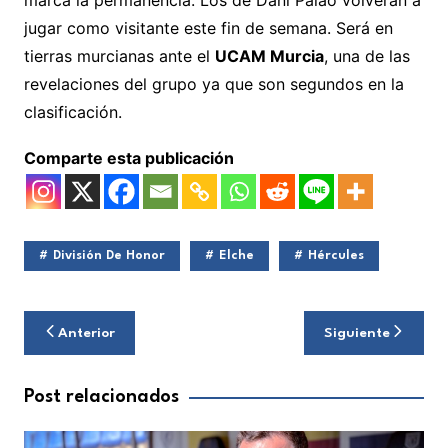
jugar como visitante este fin de semana. Será en
tierras murcianas ante el
UCAM Murcia
, una de las
revelaciones del grupo ya que son segundos en la
clasificación.
Comparte esta publicación
División De Honor
Elche
Hércules
Navegación
Anterior
Siguiente
de
entradas
Post relacionados