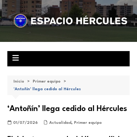
Saltar
al
contenido
Inicio
Primer equipo
‘Antoñín’ llega cedido al Hércules
‘Antoñín’ llega cedido al Hércules
01/07/2026
Actualidad
,
Primer equipo