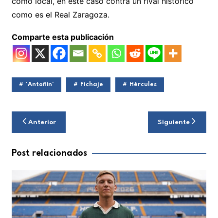
como local, en este caso contra un rival histórico
como es el Real Zaragoza.
Comparte esta publicación
'Antoñín'
Fichaje
Hércules
Navegación
Anterior
Siguiente
de
entradas
Post relacionados