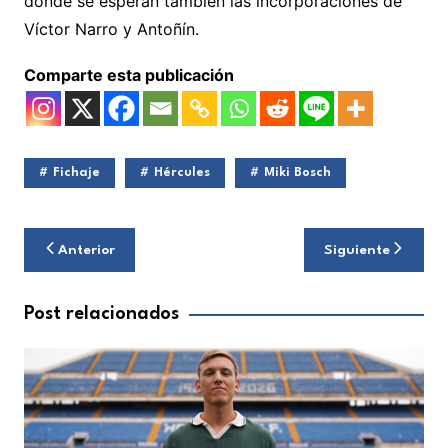
donde se esperan también las incorporaciones de
Víctor Narro y Antoñín.
Comparte esta publicación
Fichaje
Hércules
Miki Bosch
Navegación
Anterior
Siguiente
de
entradas
Post relacionados