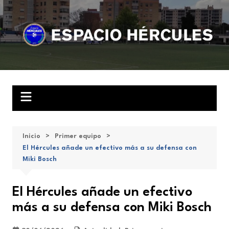
Saltar
al
contenido
Inicio
Primer equipo
El Hércules añade un efectivo más a su defensa con
Miki Bosch
El Hércules añade un efectivo
más a su defensa con Miki Bosch