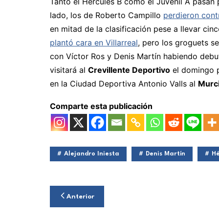
Tanto el Hércules B como el Juvenil A pasan
lado, los de Roberto Campillo
perdieron cont
en mitad de la clasificación pese a llevar cinc
plantó cara en Villarreal
, pero los groguets s
con Víctor Ros y Denis Martín habiendo debu
visitará al
Crevillente Deportivo
el domingo p
en la Ciudad Deportiva Antonio Valls al
Murc
Comparte esta publicación
Alejandro Iniesta
Denis Martín
Hé
Navegación
Anterior
de