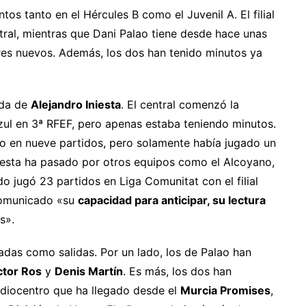
os tanto en el Hércules B como el Juvenil A. El filial
ntral, mientras que Dani Palao tiene desde hace unas
res nuevos. Además, los dos han tenido minutos ya
ada de
Alejandro Iniesta
. El central comenzó la
iazul en 3ª RFEF, pero apenas estaba teniendo minutos.
do en nueve partidos, pero solamente había jugado un
niesta ha pasado por otros equipos como el Alcoyano,
o jugó 23 partidos en Liga Comunitat con el filial
 comunicado «su
capacidad para anticipar, su lectura
s».
gadas como salidas. Por un lado, los de Palao han
ctor Ros
y
Denis Martín
. Es más, los dos han
ediocentro que ha llegado desde el
Murcia Promises
,