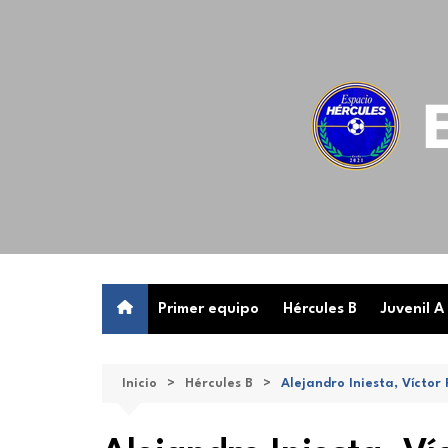
Saltar
al
contenido
Primer equipo
Hércules B
Juvenil A
Inicio
Hércules B
Alejandro Iniesta, Víctor 