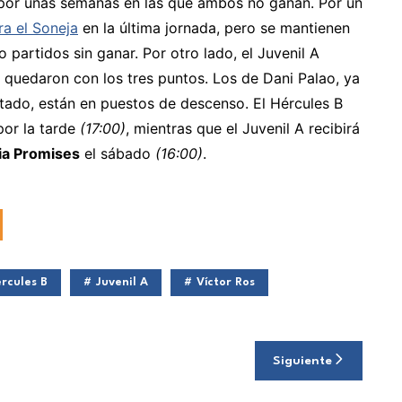
 por unas semanas en las que ambos no ganan. Por un
ra el Soneja
en la última jornada, pero se mantienen
o partidos sin ganar. Por otro lado, el Juvenil A
e quedaron con los tres puntos. Los de Dani Palao, ya
tado, están en puestos de descenso. El Hércules B
or la tarde
(17:00)
, mientras que el Juvenil A recibirá
ia Promises
el sábado
(16:00)
.
rcules B
Juvenil A
Víctor Ros
Siguiente