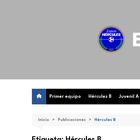
Saltar
al
contenido
Primer equipo
Hércules B
Juvenil A
Inicio
Publicaciones
Hércules B
Etiqueta:
Hércules B