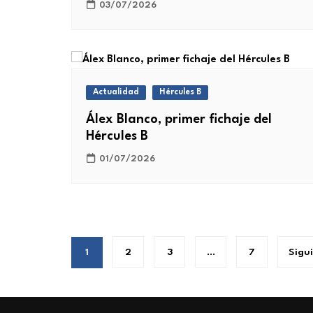
03/07/2026
Actualidad
Hércules B
Álex Blanco, primer fichaje del
Hércules B
01/07/2026
Paginación
1
2
3
…
7
Sigu
de
entradas