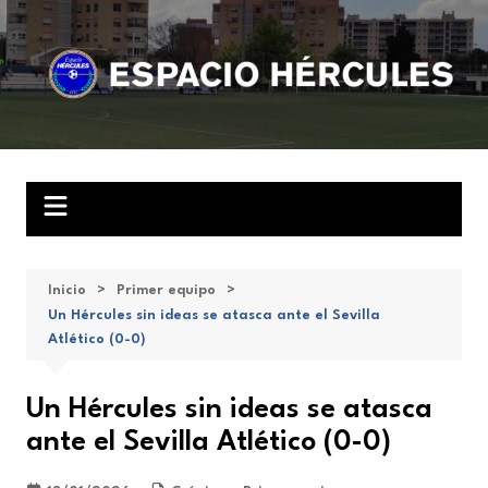
Saltar
al
contenido
Inicio
Primer equipo
Un Hércules sin ideas se atasca ante el Sevilla
Atlético (0-0)
Un Hércules sin ideas se atasca
ante el Sevilla Atlético (0-0)