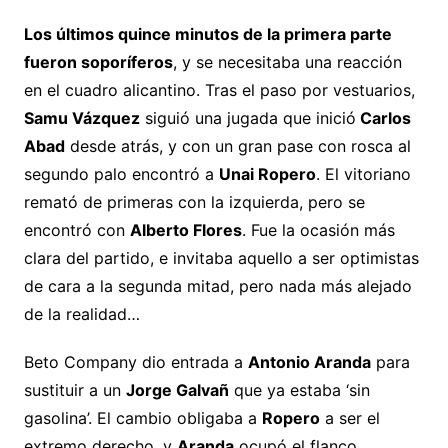
Los últimos quince minutos de la primera parte
fueron soporíferos
, y se necesitaba una reacción
en el cuadro alicantino. Tras el paso por vestuarios,
Samu Vázquez
siguió una jugada que inició
Carlos
Abad
desde atrás, y con un gran pase con rosca al
segundo palo encontró a
Unai Ropero
. El vitoriano
remató de primeras con la izquierda, pero se
encontró con
Alberto Flores
. Fue la ocasión más
clara del partido, e invitaba aquello a ser optimistas
de cara a la segunda mitad, pero nada más alejado
de la realidad…
Beto Company dio entrada a
Antonio Aranda
para
sustituir a un
Jorge Galvañ
que ya estaba ‘sin
gasolina’. El cambio obligaba a
Ropero
a ser el
extremo derecho, y
Aranda
ocupó el flanco