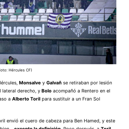
Foto: Hércules CF)
Hércules,
Monsalve
y
Galvañ
se retiraban por lesión
 lateral derecho, y
Bolo
acompañó a Rentero en el
paso a
Alberto Toril
para sustituir a un Fran Sol
ril envió el cuero de cabeza para Ben Hamed, y este
 bien…
excepto la definición
. Poco después, a
Toril