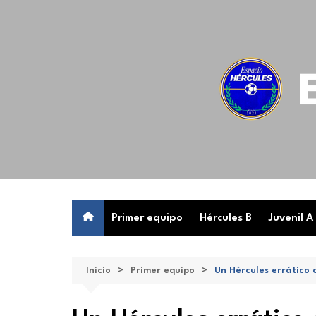
Saltar
al
contenido
Primer equipo
Hércules B
Juvenil A
Inicio
Primer equipo
Un Hércules errático c