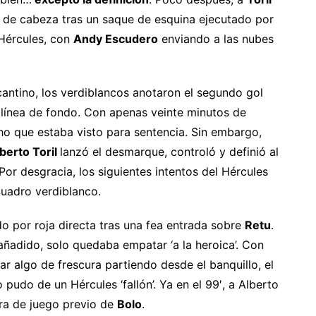
 de cabeza tras un saque de esquina ejecutado por
 Hércules, con
Andy Escudero
enviando a las nubes
cantino, los verdiblancos anotaron el segundo gol
 línea de fondo. Con apenas veinte minutos de
cho que estaba visto para sentencia. Sin embargo,
berto Toril
lanzó el desmarque, controló y definió al
 Por desgracia, los siguientes intentos del Hércules
uadro verdiblanco.
 por roja directa tras una fea entrada sobre
Retu
.
ñadido, solo quedaba empatar ‘a la heroica’. Con
ar algo de frescura partiendo desde el banquillo, el
udo de un Hércules ‘fallón’. Ya en el 99′, a Alberto
uera de juego previo de
Bolo
.