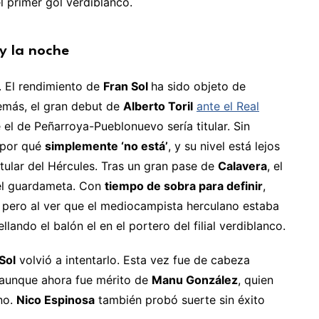
l primer gol verdiblanco.
 y la noche
a. El rendimiento de
Fran Sol
ha sido objeto de
emás, el gran debut de
Alberto Toril
ante el Real
el de Peñarroya-Pueblonuevo sería titular. Sin
 por qué
simplemente ‘no está’
, y su nivel está lejos
itular del Hércules. Tras un gran pase de
Calavera
, el
el guardameta. Con
tiempo de sobra para definir
,
, pero al ver que el mediocampista herculano estaba
ellando el balón el en el portero del filial verdiblanco.
Sol
volvió a intentarlo. Esta vez fue de cabeza
 aunque ahora fue mérito de
Manu González
, quien
ano.
Nico Espinosa
también probó suerte sin éxito