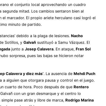
prano el conjunto local aprovechando un cuadro
 la segunda mitad. Los cambios sentaron bien al
n el marcador. El propio ariete herculano casi logró el
timo minuto de partido.
tancias’ debido a la plaga de lesiones.
Nacho
de Sotillos, y
Galvañ
sustituyó a Samu Vázquez. El
ngada
junto a
Josep Calavera
. En ataque,
Fran Sol
 hubo sorpresa, pues las bajas se hicieron notar
sep Calavera y diez más’
. La ausencia de
Mehdi Puch
a a alguien que otorgara pausa y control en el juego.
s un cuarto de hora. Poco después de que
Rentero
 Galvañ con un gran desmarque y el centro lo
 simple pase atrás y libre de marca,
Rodrigo Marina