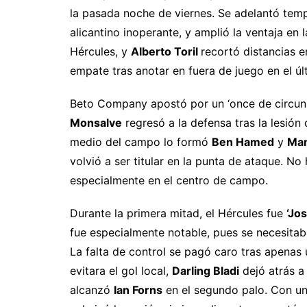
la pasada noche de viernes. Se adelantó tem
alicantino inoperante, y amplió la ventaja en
Hércules, y
Alberto Toril
recortó distancias e
empate tras anotar en fuera de juego en el úl
Beto Company apostó por un ‘once de circuns
Monsalve
regresó a la defensa tras la lesión 
medio del campo lo formó
Ben Hamed
y
Ma
volvió a ser titular en la punta de ataque. No
especialmente en el centro de campo.
Durante la primera mitad, el Hércules fue
‘Jo
fue especialmente notable, pues se necesitab
La falta de control se pagó caro tras apena
evitara el gol local,
Darling Bladi
dejó atrás a
alcanzó
Ian Forns
en el segundo palo. Con un