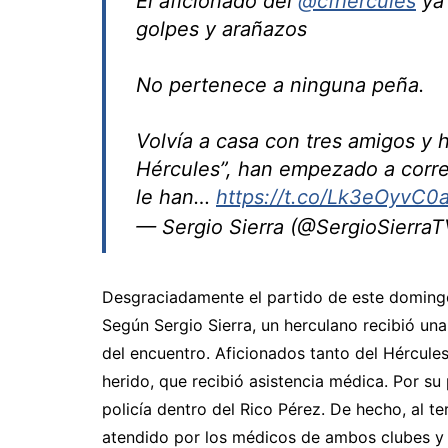
El aficionado del
@cfhercules
ya 
golpes y arañazos
No pertenece a ninguna peña.
Volvía a casa con tres amigos y 
Hércules”, han empezado a correr
le han…
https://t.co/Lk3eOyvC0
— Sergio Sierra (@SergioSierra
Desgraciadamente el partido de este domingo
Según Sergio Sierra, un herculano recibió una
del encuentro. Aficionados tanto del Hércule
herido, que recibió asistencia médica. Por su 
policía dentro del Rico Pérez. De hecho, al te
atendido por los médicos de ambos clubes y