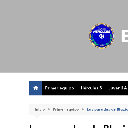
Saltar
al
contenido
Primer equipo
Hércules B
Juvenil A
Inicio
Primer equipo
Las paradas de Blazic