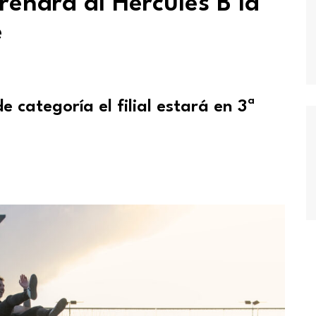
renará al Hércules B la
e
e categoría el filial estará en 3ª