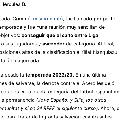
 Hércules B.
pasada. Como
él mismo contó
, fue llamado por parte
temporada y fue «una reunión muy sencilla» de
objetivos:
conseguir que el salto entre Liga
a sus jugadores y
ascender
de categoría. Al final,
ciones altas de la clasificación el filial blanquiazul
a última jornada.
tá desde la
temporada 2022/23
. En una última
nes de salvarse, la derrota contra el Acero les dejó
 equipos en la quinta categoría del fútbol español de
o la permanencia
(Jove Español y Silla, los otros
unitat y sí en 3ª RFEF el siguiente curso)
. Ahora, el
ño para tratar de lograr la salvación cuanto antes.