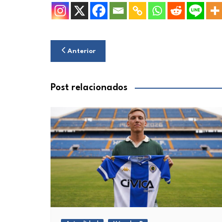
Navegación
Anterior
de
entradas
Post relacionados