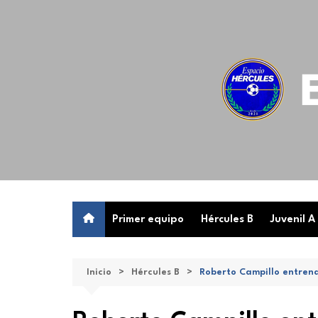
Saltar
al
contenido
Primer equipo
Hércules B
Juvenil A
Inicio
Hércules B
Roberto Campillo entrena