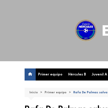
Saltar
al
contenido
Primer equipo
Hércules B
Juvenil A
Inicio
Primer equipo
Rafa De Palmas salva 