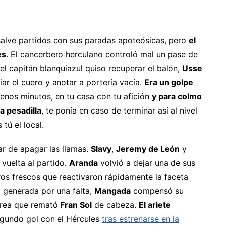
lve partidos con sus paradas apoteósicas, pero
el
es
. El cancerbero herculano controló mal un pase de
 el capitán blanquiazul quiso recuperar el balón,
Usse
iar el cuero y anotar a portería vacía.
Era un golpe
uenos minutos, en tu casa con tu afición
y para colmo
a pesadilla
, te ponía en caso de terminar así al nivel
 tú el local.
r de apagar las llamas.
Slavy
,
Jeremy de León
y
 vuelta al partido.
Aranda
volvió a dejar una de sus
os frescos que reactivaron rápidamente la faceta
 generada por una falta,
Mangada
compensó su
 área que remató
Fran Sol
de cabeza.
El ariete
egundo gol con el Hércules
tras estrenarse en la