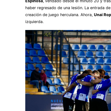
Espinosa
, vendado desde el minuto 20 y tras 
haber regresado de una lesión. La entrada d
creación de juego herculana. Ahora,
Unai Ro
izquierda.