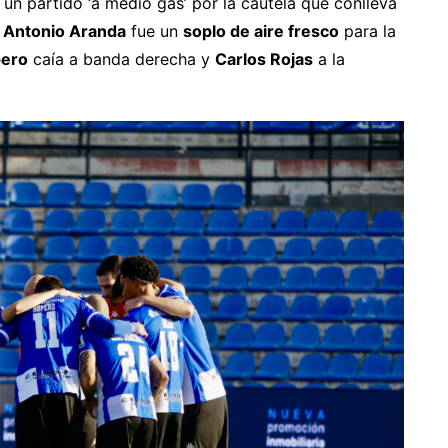
un partido ‘a medio gas’ por la cautela que conlleva
e
Antonio Aranda
fue un
soplo de aire fresco
para la
pero
caía a banda derecha y
Carlos Rojas
a la