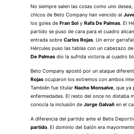
No siempre salen las cosas como uno desea, 
chicos de Beto Company han vencido al
Juv
los goles de
Fran Sol
y
Rafa De Palmas
. El H
partido se puso de cara para el cuadro alican
entrada sobre
Carlos Rojas
. Un error garrafa
Hércules puso las tablas con un cabezazo d
De Palmas
dio la sufrida victoria al cuadro bl
Beto Company apostó por un ataque diferen
Rojas
ocuparon los extremos con ambos inter
También fue titular
Nacho Monsalve
, que ya 
enfermedades. El resto del once no distaba m
conocía la inclusión de
Jorge Galvañ
en el ca
A diferencia del partido ante el Betis Deporti
partido
. El dominio del balón era mayorment