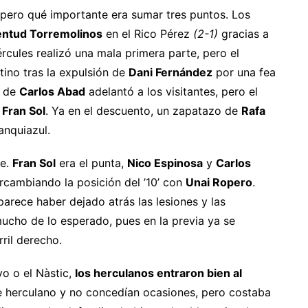
pero qué importante era sumar tres puntos. Los
entud Torremolinos
en el Rico Pérez
(2-1)
gracias a
ércules realizó una mala primera parte, pero el
tino tras la expulsión de
Dani Fernández
por una fea
l de
Carlos Abad
adelantó a los visitantes, pero el
e
Fran Sol
. Ya en el descuento, un zapatazo de
Rafa
anquiazul.
te.
Fran Sol
era el punta,
Nico Espinosa
y
Carlos
cambiando la posición del ’10’ con
Unai Ropero
.
parece haber dejado atrás las lesiones y las
ucho de lo esperado, pues en la previa ya se
rril derecho.
vo o el Nàstic,
los herculanos entraron bien al
e herculano y no concedían ocasiones, pero costaba