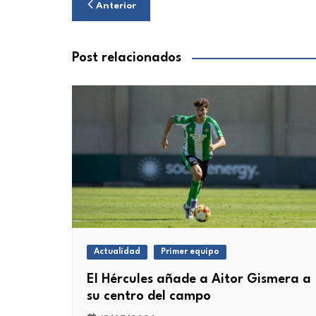
Navegación
Anterior
de
entradas
Post relacionados
Actualidad
Primer equipo
El Hércules añade a Aitor Gismera a
su centro del campo