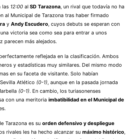
a las
12:00
al
SD Tarazona
, un rival que todavía no ha
n al Municipal de Tarazona tras haber firmado
ra
y
Andy Escudero
, cuyos debuts se esperan con
 una victoria sea como sea para entrar a unos
z parecen más alejados.
perfectamente reflejada en la clasificación. Ambos
meros y estadísticas muy similares. Del mismo modo
emas en su faceta de visitante. Solo habían
Sevilla Atlético
(0-1)
, aunque en la pasada jornada
Marbella
(0-1)
. En cambio, los turiasonenses
sa con una meritoria
imbatibilidad en el Municipal de
es.
 de Tarazona es su
orden defensivo y despliegue
os rivales les ha hecho alcanzar su
máximo histórico
,