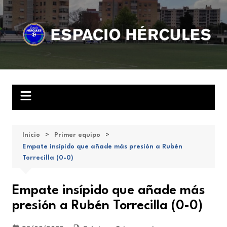
Saltar
al
contenido
Inicio
Primer equipo
Empate insípido que añade más presión a Rubén
Torrecilla (0-0)
Empate insípido que añade más
presión a Rubén Torrecilla (0-0)