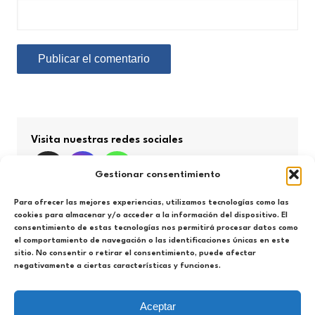
Visita nuestras redes sociales
Gestionar consentimiento
Para ofrecer las mejores experiencias, utilizamos tecnologías como las
cookies para almacenar y/o acceder a la información del dispositivo. El
consentimiento de estas tecnologías nos permitirá procesar datos como
Búsqueda por categorías
el comportamiento de navegación o las identificaciones únicas en este
sitio. No consentir o retirar el consentimiento, puede afectar
negativamente a ciertas características y funciones.
Búsqueda
por
categorías
Aceptar