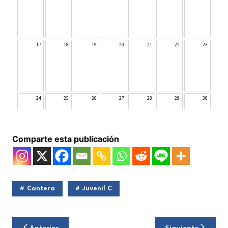
Comparte esta publicación
Cantera
Juvenil C
Navegación
Anterior
Siguiente