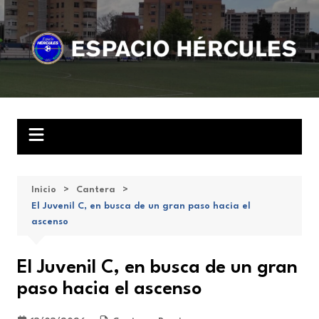
Saltar
al
contenido
Inicio
Cantera
El Juvenil C, en busca de un gran paso hacia el
ascenso
El Juvenil C, en busca de un gran
paso hacia el ascenso