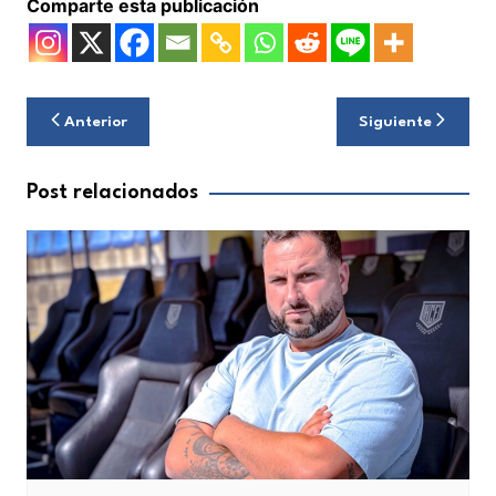
Comparte esta publicación
Navegación
Anterior
Siguiente
de
entradas
Post relacionados