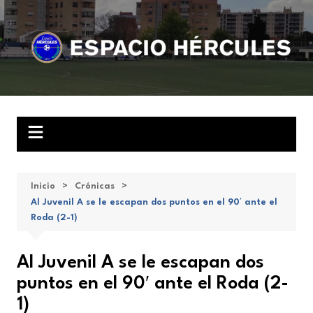
Saltar
al
contenido
Inicio
Crónicas
Al Juvenil A se le escapan dos puntos en el 90′ ante el
Roda (2-1)
Al Juvenil A se le escapan dos
puntos en el 90′ ante el Roda (2-
1)