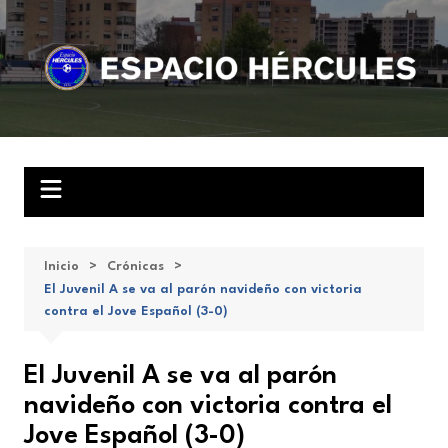
Saltar
al
contenido
Inicio
Crónicas
El Juvenil A se va al parón navideño con victoria
contra el Jove Español (3-0)
El Juvenil A se va al parón
navideño con victoria contra el
Jove Español (3-0)