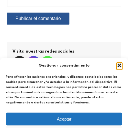
Visita nuestras redes sociales
Gestionar consentimiento
Para ofrecer las mejores experiencias, utilizamos tecnologías como las
cookies para almacenar y/o acceder a la información del dispositivo. El
consentimiento de estas tecnologías nos permitirá procesar datos como
Búsqueda por categorías
el comportamiento de navegación o las identificaciones únicas en este
sitio. No consentir o retirar el consentimiento, puede afectar
negativamente a ciertas características y funciones.
Búsqueda
por
categorías
Aceptar