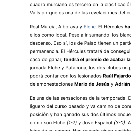
cuadro murciano es tercero en la clasificaci
Valls porque es una de las revelaciones del c
Real Murcia, Alboraya y
Elche
. El Hércules
ha
ellos como local. Pese a ir sumando, los blan
descenso. Eso sí, los de Palao tienen un par
permanencia. El Hércules tratará de consegui
caso de ganar,
tendrá el premio de acabar l
jornada Elche y Patacona, los dos clubes un p
podrá contar con los lesionados
Raúl Fajardo
de amonestaciones
Mario de Jesús
y
Adrián
Es una de las sensaciones de la temporada. 
liguero del curso pasado y va camino de cons
posición y han ganado sus dos últimos encuent
como son Elche
(1-2)
y Jove Español
(3-0)
. 
lejos de su campo. Han ganado cinco partido