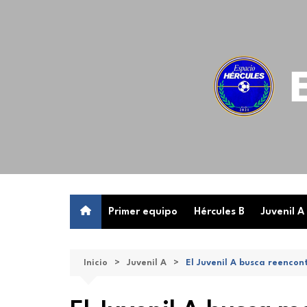
Saltar
al
contenido
Primer equipo
Hércules B
Juvenil A
Inicio
Juvenil A
El Juvenil A busca reencon