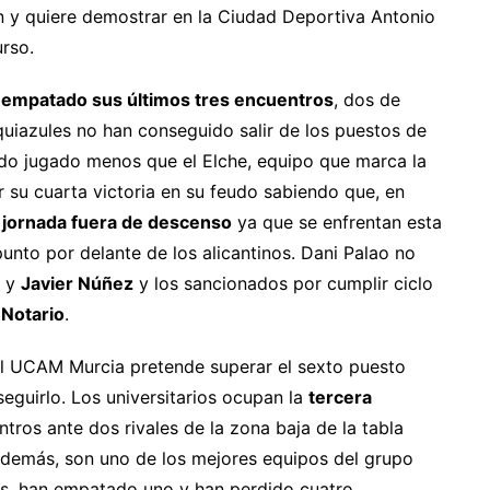
ón y quiere demostrar en la Ciudad Deportiva Antonio
urso.
 empatado sus últimos tres encuentros
, dos de
quiazules no han conseguido salir de los puestos de
tido jugado menos que el Elche, equipo que marca la
r su cuarta victoria en su feudo sabiendo que, en
a jornada fuera de descenso
ya que se enfrentan esta
unto por delante de los alicantinos. Dani Palao no
y
Javier Núñez
y los sancionados por cumplir ciclo
 Notario
.
El UCAM Murcia pretende superar el sexto puesto
eguirlo. Los universitarios ocupan la
tercera
ros ante dos rivales de la zona baja de la tabla
Además, son uno de los mejores equipos del grupo
s, han empatado uno y han perdido cuatro.