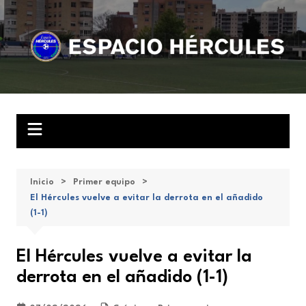
Saltar
al
contenido
Inicio
Primer equipo
El Hércules vuelve a evitar la derrota en el añadido
(1-1)
El Hércules vuelve a evitar la
derrota en el añadido (1-1)