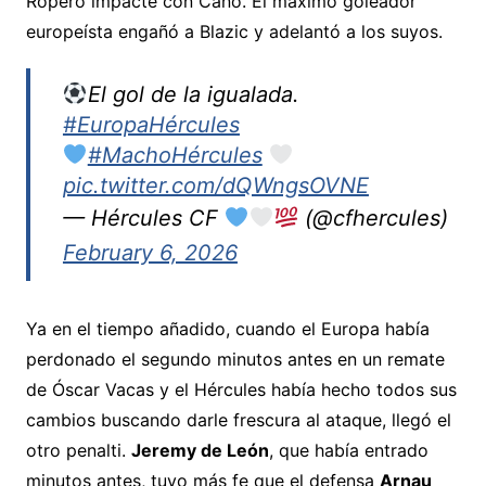
Ropero impacte con Cano. El máximo goleador
europeísta engañó a Blazic y adelantó a los suyos.
El gol de la igualada.
#EuropaHércules
#MachoHércules
pic.twitter.com/dQWngsOVNE
— Hércules CF
(@cfhercules)
February 6, 2026
Ya en el tiempo añadido, cuando el Europa había
perdonado el segundo minutos antes en un remate
de Óscar Vacas y el Hércules había hecho todos sus
cambios buscando darle frescura al ataque, llegó el
otro penalti.
Jeremy de León
, que había entrado
minutos antes, tuvo más fe que el defensa
Arnau