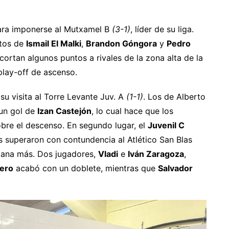
para imponerse al Mutxamel B
(3-1)
, líder de su liga.
ntos de
Ismail El Malki
,
Brandon Góngora
y
Pedro
ecortan algunos puntos a rivales de la zona alta de la
play-off de ascenso.
su visita al Torre Levante Juv. A
(1-1)
. Los de Alberto
 un gol de
Izan Castejón
, lo cual hace que los
obre el descenso. En segundo lugar, el
Juvenil C
s superaron con contundencia al Atlético San Blas
emana más. Dos jugadores,
Vladi
e
Iván Zaragoza
,
bero
acabó con un doblete, mientras que
Salvador