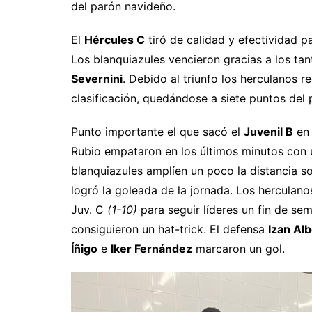
del parón navideño.
El
Hércules C
tiró de calidad y efectividad 
Los blanquiazules vencieron gracias a los ta
Severnini
. Debido al triunfo los herculanos r
clasificación, quedándose a siete puntos del 
Punto importante el que sacó el
Juvenil B
en 
Rubio empataron en los últimos minutos con
blanquiazules amplíen un poco la distancia s
logró la goleada de la jornada. Los herculano
Juv. C
(1-10)
para seguir líderes un fin de s
consiguieron un hat-trick. El defensa
Izan Al
Íñigo
e
Iker Fernández
marcaron un gol.