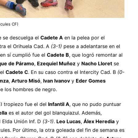
rcules CF)
e se descuelga el
Cadete A
en la pelea por el
ra el Orihuela Cad. A
(3-1)
pese a adelantarse en el
ien sí cumplió fue el
Cadete B
, que logró remontar al
que de Páramo
,
Ezequiel Muñoz
y
Nacho Lloret
se
 el
Cadete C
. En su caso contra el Intercity Cad. B
(0-
mza
,
Arturo Misó
,
Ivan Ivanov
y
Eder Gomes
te los hombres de negro.
El tropiezo fue el del
Infantil A
, que no pudo puntuar
ella
es el autor del gol blanquiazul. Además,
 Elda Unión Inf. D
(3-1)
.
Leo Lucas
,
Álex Heredia
y
les. Por último, la otra goleada del fin de semana es