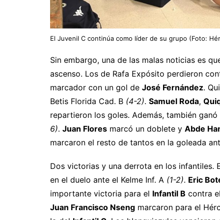
El Juvenil C continúa como líder de su grupo (Foto: Hé
Sin embargo, una de las malas noticias es qu
ascenso. Los de Rafa Expósito perdieron cont
marcador con un gol de
José Fernández
. Qu
Betis Florida Cad. B
(4-2)
.
Samuel Roda
,
Qui
repartieron los goles. Además, también ganó
6)
.
Juan Flores
marcó un doblete y
Abde Ha
marcaron el resto de tantos en la goleada an
Dos victorias y una derrota en los infantiles. 
en el duelo ante el Kelme Inf. A
(1-2)
.
Eric Bot
importante victoria para el
Infantil B
contra el
Juan Francisco Nseng
marcaron para el Hércu