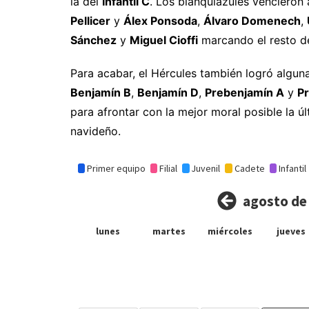
la del
Infantil C
. Los blanquiazules vencieron
Pellicer
y
Álex Ponsoda
,
Álvaro Domenech
,
Sánchez
y
Miguel Cioffi
marcando el resto de
Para acabar, el Hércules también logró alguna
Benjamín B
,
Benjamín D
,
Prebenjamín A
y
P
para afrontar con la mejor moral posible la ú
navideño.