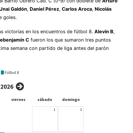
 al Barrio Obrero Cad. C
(0-9)
con doblete de
Arturo
Unai Galdón
,
Daniel Pérez
,
Carlos Aroca
,
Nicolás
 goles.
s victorias en los encuentros de fútbol 8.
Alevín B
,
rebenjamín C
fueron los que sumaron tres puntos
ltima semana con partido de liga antes del parón