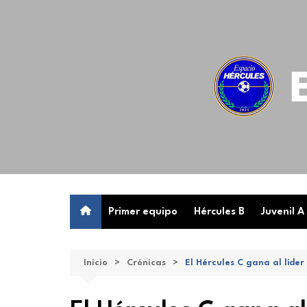
Saltar
al
contenido
Primer equipo
Hércules B
Juvenil A
Inicio
Crónicas
El Hércules C gana al líder