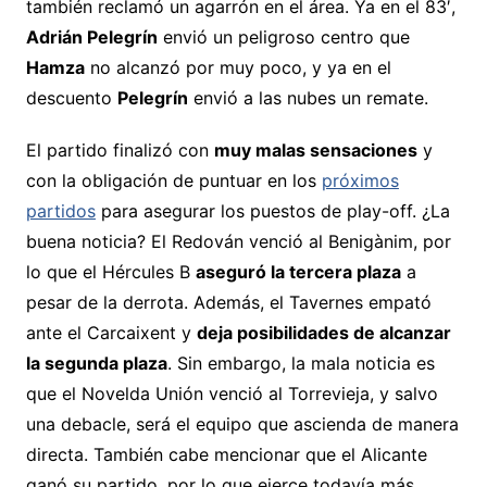
también reclamó un agarrón en el área. Ya en el 83′,
Adrián Pelegrín
envió un peligroso centro que
Hamza
no alcanzó por muy poco, y ya en el
descuento
Pelegrín
envió a las nubes un remate.
El partido finalizó con
muy malas sensaciones
y
con la obligación de puntuar en los
próximos
partidos
para asegurar los puestos de play-off. ¿La
buena noticia? El Redován venció al Benigànim, por
lo que el Hércules B
aseguró la tercera plaza
a
pesar de la derrota. Además, el Tavernes empató
ante el Carcaixent y
deja posibilidades de alcanzar
la segunda plaza
. Sin embargo, la mala noticia es
que el Novelda Unión venció al Torrevieja, y salvo
una debacle, será el equipo que ascienda de manera
directa. También cabe mencionar que el Alicante
ganó su partido, por lo que ejerce todavía más