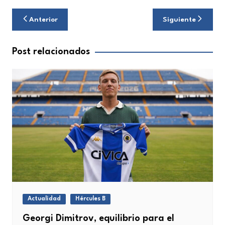
Navegación
Anterior
Siguiente
de
entradas
Post relacionados
Actualidad
Hércules B
Georgi Dimitrov, equilibrio para el