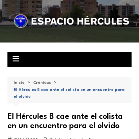
Saltar
al
contenido
Inicio
Crónicas
El Hércules B cae ante el colista en un encuentro para
el olvido
El Hércules B cae ante el colista
en un encuentro para el olvido