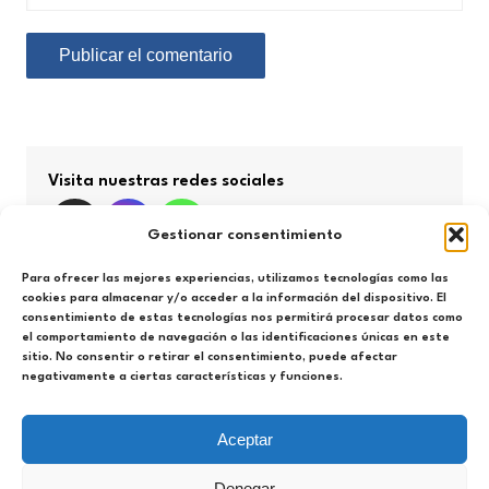
Visita nuestras redes sociales
Gestionar consentimiento
Para ofrecer las mejores experiencias, utilizamos tecnologías como las
cookies para almacenar y/o acceder a la información del dispositivo. El
consentimiento de estas tecnologías nos permitirá procesar datos como
Búsqueda por categorías
el comportamiento de navegación o las identificaciones únicas en este
sitio. No consentir o retirar el consentimiento, puede afectar
negativamente a ciertas características y funciones.
Búsqueda
por
categorías
Aceptar
Denegar