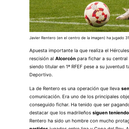
Javier Rentero (en el centro de la imagen) ha jugado 3
Apuesta importante la que realiza el Hércules
rescisión al
Alcorcón
para fichar a su central
siendo titular en 1ª RFEF pese a su juventud 
Deportivo.
La de Rentero es una operación que lleva
se
comunicación. Era uno de los principales obje
conseguido fichar. Ha tenido que ser pagando
destacar que los madrileños
siguen teniendo
Rentero ha sido un hombre con mucho protag
partidos
jugados entre liga y Copa del Rey. 