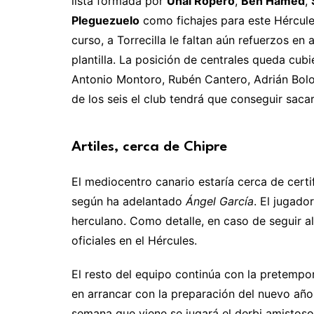
lista formada por
Unai Ropero
,
Ben Hamed
,
Pleguezuelo
como fichajes para este Hércule
curso, a Torrecilla le faltan aún refuerzos e
plantilla. La posición de centrales queda cubi
Antonio Montoro, Rubén Cantero, Adrián Bolo
de los seis el club tendrá que conseguir sac
Artiles, cerca de Chipre
El mediocentro canario estaría cerca de certif
según ha adelantado
Ángel García
. El jugado
herculano. Como detalle, en caso de seguir al 
oficiales en el Hércules.
El resto del equipo continúa con la pretempor
en arrancar con la preparación del nuevo año 
semana que viene se jugará el derbi amistoso