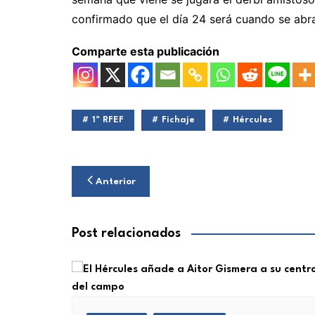
confirmado que el día 24 será cuando se abra 
Comparte esta publicación
1ª RFEF
Fichaje
Hércules
Navegación
Anterior
de
entradas
Post relacionados