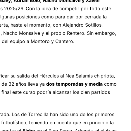
Slavy
,
Adrián Bolo
,
Nacho Monsalve y Xavier
s 2025/26. Con la idea de competir por todo este
n algunas posiciones como para dar por cerrada la
erta, hasta el momento, con Alejandro Sotillos,
, Nacho Monsalve y el propio Rentero. Sin embargo,
ar del equipo a Montoro y Cantero.
icar su salida del Hércules al Nea Salamis chipriota,
r de 32 años lleva ya
dos temporadas y media
como
final este curso podría alcanzar los cien partidos
ada. Los de Torrecilla han sido uno de los primeros
futbolístico, teniendo en cuenta que en principio la
 contra el
Elche
en el Rico Pérez. Además, el club ha