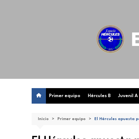
Saltar
al
contenido
Primer equipo
Hércules B
Juvenil A
Inicio
Primer equipo
El Hércules apuesta p