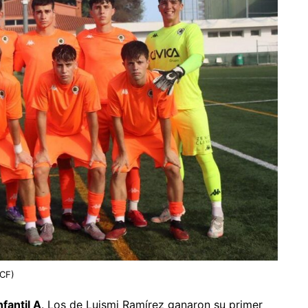
 CF)
nfantil A
. Los de Luismi Ramírez ganaron su primer