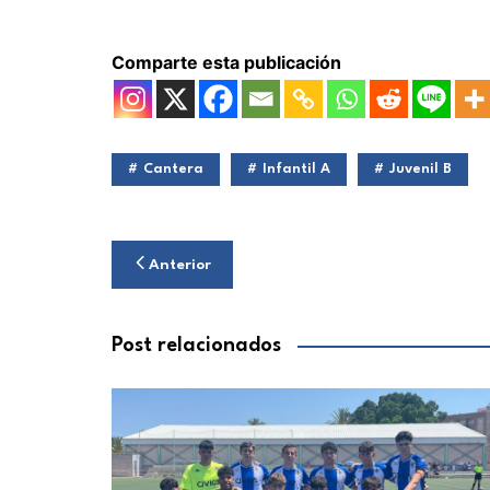
Comparte esta publicación
Cantera
Infantil A
Juvenil B
Navegación
Anterior
de
entradas
Post relacionados