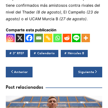
tiene confirmados más amistosos contra rivales del
nivel del Thader
(8 de agosto)
, El Campello
(23 de
agosto)
o el UCAM Murcia B
(27 de agosto)
.
Comparte esta publicación
3ª RFEF
Calendario
Hércules B
Navegación
Anterior
Siguiente
de
entradas
Post relacionados