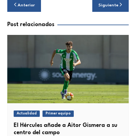
Navegación
Anterior
Siguiente
de
entradas
Post relacionados
Actualidad
Primer equipo
El Hércules añade a Aitor Gismera a su
centro del campo