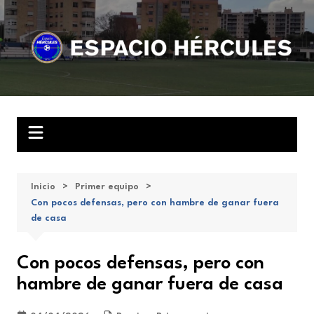
Saltar
al
contenido
Inicio
Primer equipo
Con pocos defensas, pero con hambre de ganar fuera
de casa
Con pocos defensas, pero con
hambre de ganar fuera de casa