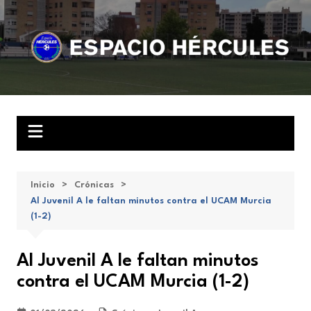
Saltar
al
contenido
Inicio
Crónicas
Al Juvenil A le faltan minutos contra el UCAM Murcia
(1-2)
Al Juvenil A le faltan minutos
contra el UCAM Murcia (1-2)