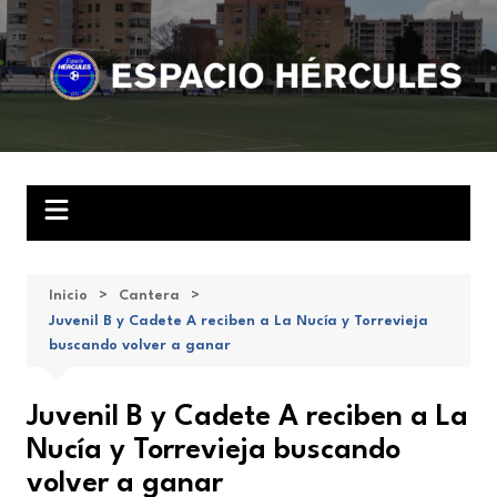
Saltar
al
contenido
Inicio
Cantera
Juvenil B y Cadete A reciben a La Nucía y Torrevieja
buscando volver a ganar
Juvenil B y Cadete A reciben a La
Nucía y Torrevieja buscando
volver a ganar