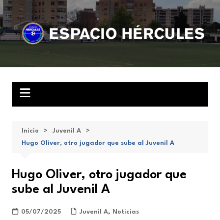
Saltar
al
contenido
Inicio
Juvenil A
Hugo Oliver, otro jugador que sube al Juvenil A
Hugo Oliver, otro jugador que
sube al Juvenil A
05/07/2025
Juvenil A
,
Noticias