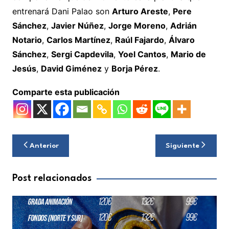
entrenará Dani Palao son
Arturo Areste
,
Pere
Sánchez
,
Javier Núñez
,
Jorge Moreno
,
Adrián
Notario
,
Carlos Martínez
,
Raúl Fajardo
,
Álvaro
Sánchez
,
Sergi Capdevila
,
Yoel Cantos
,
Mario de
Jesús
,
David Giménez
y
Borja Pérez
.
Comparte esta publicación
Navegación
Anterior
Siguiente
de
entradas
Post relacionados