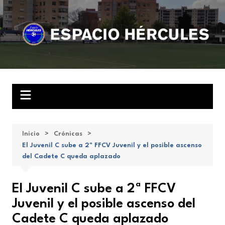
Saltar
al
contenido
Inicio
Crónicas
El Juvenil C sube a 2ª FFCV Juvenil y el posible ascenso
del Cadete C queda aplazado
El Juvenil C sube a 2ª FFCV
Juvenil y el posible ascenso del
Cadete C queda aplazado