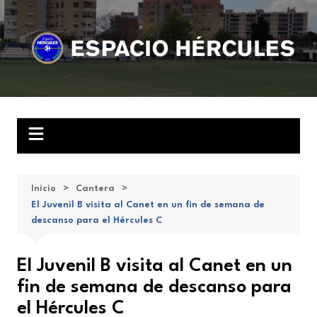
Saltar
al
contenido
Inicio
Cantera
El Juvenil B visita al Canet en un fin de semana de
descanso para el Hércules C
El Juvenil B visita al Canet en un
fin de semana de descanso para
el Hércules C