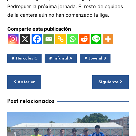
Pedreguer la próxima jornada. El resto de equipos
de la cantera aún no han comenzado la liga.
Comparte esta publicación
Hércules C
Infantil A
Juvenil B
Navegación
Anterior
Siguiente
de
entradas
Post relacionados