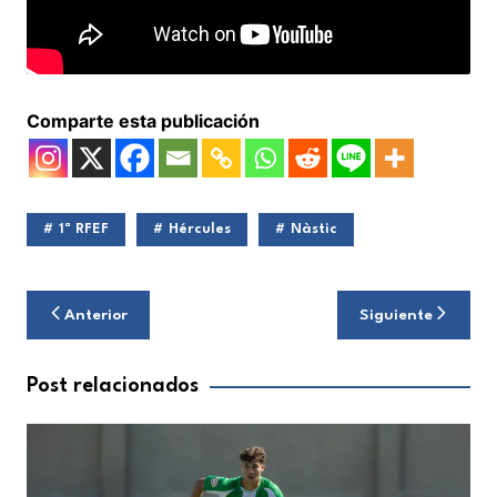
Comparte esta publicación
1ª RFEF
Hércules
Nàstic
Navegación
Anterior
Siguiente
de
entradas
Post relacionados