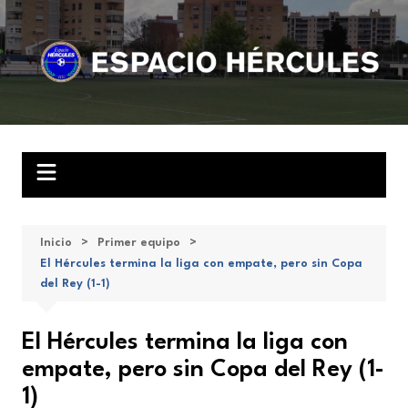
Saltar
al
contenido
Inicio
Primer equipo
El Hércules termina la liga con empate, pero sin Copa
del Rey (1-1)
El Hércules termina la liga con
empate, pero sin Copa del Rey (1-
1)