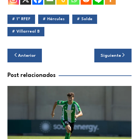
1ª RFEF
Hércules
Solde
Villarreal B
Navegación
Anterior
Siguiente
de
entradas
Post relacionados