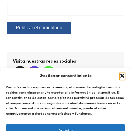
Visita nuestras redes sociales
Gestionar consentimiento
Para ofrecer las mejores experiencias, utilizamos tecnologías como las
cookies para almacenar y/o acceder a la información del dispositivo. El
consentimiento de estas tecnologías nos permitirá procesar datos como
Búsqueda por categorías
el comportamiento de navegación o las identificaciones únicas en este
sitio. No consentir o retirar el consentimiento, puede afectar
negativamente a ciertas características y funciones.
Búsqueda
por
categorías
Aceptar