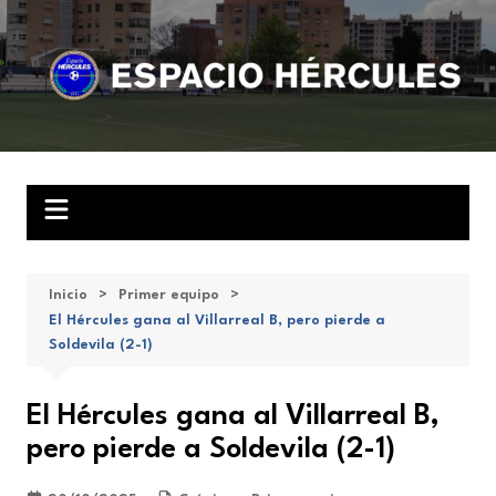
Saltar
al
contenido
Inicio
Primer equipo
El Hércules gana al Villarreal B, pero pierde a
Soldevila (2-1)
El Hércules gana al Villarreal B,
pero pierde a Soldevila (2-1)