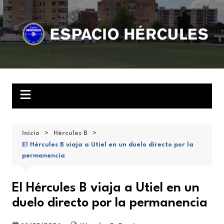
Saltar
al
contenido
Inicio
Hércules B
El Hércules B viaja a Utiel en un duelo directo por la
permanencia
El Hércules B viaja a Utiel en un
duelo directo por la permanencia