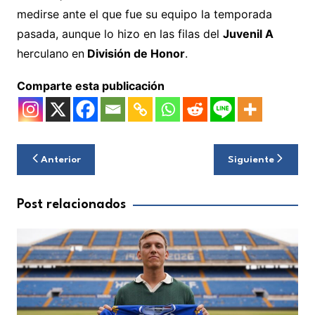
medirse ante el que fue su equipo la temporada
pasada, aunque lo hizo en las filas del
Juvenil A
herculano
en
División de Honor
.
Comparte esta publicación
Navegación
Anterior
Siguiente
de
entradas
Post relacionados