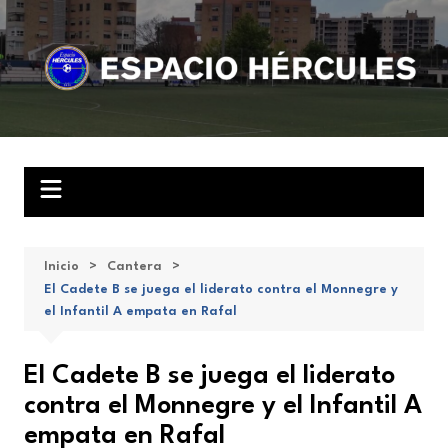
Saltar
al
contenido
Inicio
Cantera
El Cadete B se juega el liderato contra el Monnegre y
el Infantil A empata en Rafal
El Cadete B se juega el liderato
contra el Monnegre y el Infantil A
empata en Rafal