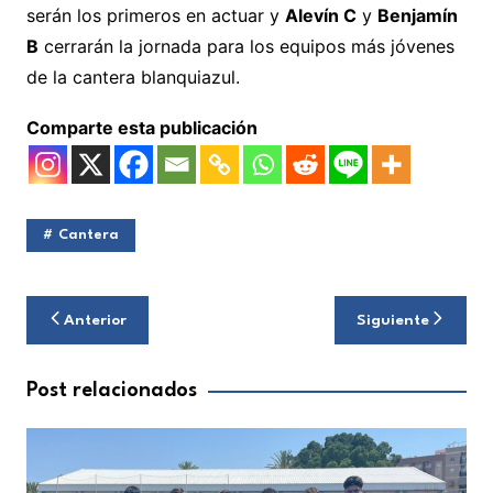
serán los primeros en actuar y
Alevín C
y
Benjamín
B
cerrarán la jornada para los equipos más jóvenes
de la cantera blanquiazul.
Comparte esta publicación
Cantera
Navegación
Anterior
Siguiente
de
entradas
Post relacionados