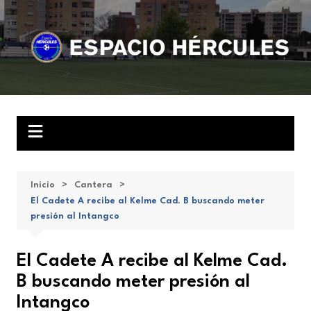
Saltar
al
contenido
Inicio
Cantera
El Cadete A recibe al Kelme Cad. B buscando meter
presión al Intangco
El Cadete A recibe al Kelme Cad.
B buscando meter presión al
Intangco