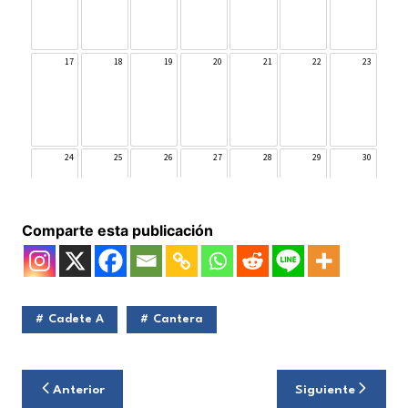
Comparte esta publicación
Cadete A
Cantera
Navegación
Anterior
Siguiente