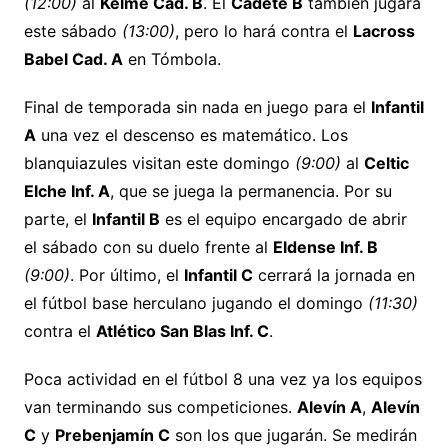
(12:00)
al
Kelme Cad. B
. El
Cadete B
también jugará
este sábado
(13:00)
, pero lo hará contra el
Lacross
Babel Cad. A
en Tómbola.
Final de temporada sin nada en juego para el
Infantil
A
una vez el descenso es matemático. Los
blanquiazules visitan este domingo
(9:00)
al
Celtic
Elche Inf. A
, que se juega la permanencia. Por su
parte, el
Infantil B
es el equipo encargado de abrir
el sábado con su duelo frente al
Eldense Inf. B
(9:00)
. Por último, el
Infantil C
cerrará la jornada en
el fútbol base herculano jugando el domingo
(11:30)
contra el
Atlético San Blas Inf. C
.
Poca actividad en el fútbol 8 una vez ya los equipos
van terminando sus competiciones.
Alevín A
,
Alevín
C
y
Prebenjamín C
son los que jugarán. Se medirán