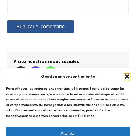
Visita nuestras redes sociales
Gestionar consentimiento
Para ofrecer las mejores experiencias, utilizamos tecnologías como las
cookies para almacenar y/o acceder a la información del dispositivo. El
consentimiento de estas tecnologías nos permitirá procesar datos como
Búsqueda por categorías
el comportamiento de navegación o las identificaciones únicas en este
sitio. No consentir o retirar el consentimiento, puede afectar
negativamente a ciertas características y funciones.
Búsqueda
por
categorías
Aceptar