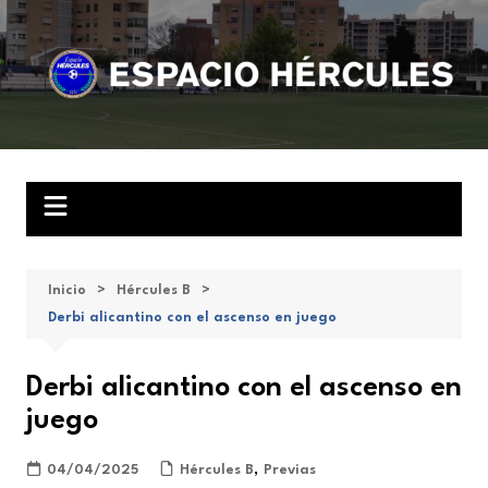
Saltar
al
contenido
Inicio
Hércules B
Derbi alicantino con el ascenso en juego
Derbi alicantino con el ascenso en
juego
04/04/2025
Hércules B
,
Previas