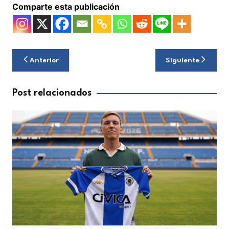
Comparte esta publicación
Navegación
Anterior
Siguiente
de
entradas
Post relacionados