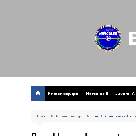
Saltar
al
contenido
Primer equipo
Hércules B
Juvenil A
Inicio
Primer equipo
Ben Hamed rescata un