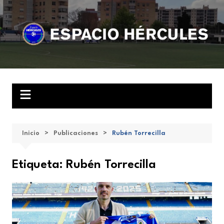
Saltar
al
contenido
Inicio
Publicaciones
Rubén Torrecilla
Etiqueta:
Rubén Torrecilla