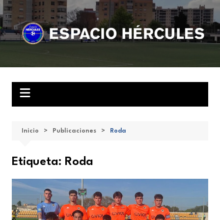
Saltar
al
contenido
Inicio
Publicaciones
Roda
Etiqueta:
Roda