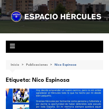
Saltar
al
contenido
Inicio
Publicaciones
Nico Espinosa
Etiqueta:
Nico Espinosa